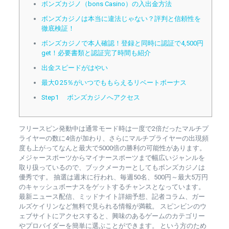
ボンズカジノ（bons Casino）の入出金方法
ボンズカジノは本当に違法じゃない？評判と信頼性を
徹底検証！
ボンズカジノで本人確認！登録と同時に認証で4,500円
get！必要書類と認証完了時間も紹介
出金スピードがはやい
最大0 25％がいつでももらえるリベートボーナス
Step1 ボンズカジノへアクセス
フリースピン発動中は通常モード時は一度で2倍だったマルチプ
ライヤーの数に4倍が加わり、さらにマルチプライヤーの出現頻
度も上がってなんと最大で5000倍の勝利の可能性があります。
メジャースポーツからマイナースポーツまで幅広いジャンルを
取り扱っているので、ブックメーカーとしてもボンズカジノは
優秀です。 抽選は週末に行われ、毎週50名、500円～最大5万円
のキャッシュボーナスをゲットするチャンスとなっています。
最新ニュース配信、ミッドナイト詳細予想、記者コラム、ガー
ルズケイリンなど無料で見られる情報が満載。 スピンビンのウ
ェブサイトにアクセスすると、興味のあるゲームのカテゴリー
やプロバイダーを簡単に選ぶことができます。 という方のため