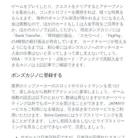
ゲームをプレイしたり、クエストをクリアするとアチーブメン
トを集められ、コンボトロフィーを獲得すれば、様々な特典を
もらえます。 海外のギャンブル決済が弾かれるようになると入
金は困難なので、ほかのカードもしくは入金手段をご活用する
か、ほかのカジノでお試しください。 現在ボンズカジノには
「Bank Transfer」「即時銀行振込」「スモウペイ」「PayPay」
の4種類の銀行振込が存在しています。 カードチャージが使える
ようになるまでは、初心者にはボンズカジノへのマッチベター
入金の出番はないと言ってしまって差し支えないでしょう。
VISA・マスターカード・JCBカード・アメックスで高額入金で
きるカジノは上記記事でご確認できます。
ボンズカジノに登録する
業界のトップメーカーのスロットやスロットマシンを見つけ
て、楽しみながら無料でアクションに参加しましょう。 ゲーム
係数の設定は以下のとおりで､数値は異なりますがスポーツベッ
ティング以外でもボーナスを受けることができます。 JAPANサ
ービスをご利用になる場合は、引き続き全てのサービスをご利
用いただけます。 Bons Casinoにはライブストリーミングを見
ることができます。 しかし初回入金をしないとライブストリー
ミングを見ることができないので、注意しましょう。
サポートは日本語対応ですが、日本語が不慣れなスタッフ