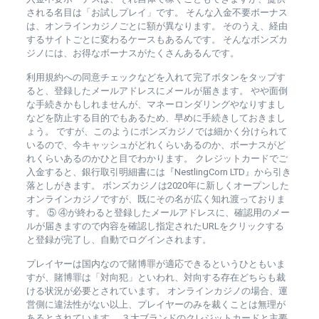
される名目は「お試しプレイ」です。 そんな入金不要ボーナス
は、オンラインカジノごとに額が異なります。 そのうえ、経由
するサイトごとに変わるケースもあるんです。 そんなボンズカ
ジノには、お得なボーナスがたくさんあるんです。
利用規約への同意チェックなどを入れて完了ボタンをタップす
ると、登録したメールアドレスにメールが届きます。 やや面倒
な手続きかもしれませんが、マネーロンダリングやなりすまし
などを防止する目的でもあるため、早めに手続きしておきまし
ょう。 ですが、このようにボンズカジノでは細かく分けられて
いるので、今キャッシュがどれくらいあるのか、ボーナスがど
れくらいあるのかひと目でわかります。 クレジットカードでご
入金すると、銀行取引明細書には『NestlingCorn LTD』から引き
落としがきます。 ボンズカジノは2020年に新しくオープンした
オンラインカジノですが、既にその名が広く知れ渡っておりま
す。 ⑤ ④が終わると登録したメールアドレスに、確認用のメー
ルが届きますので内容を確認し指定されたURLをクリックする
と登録が完了し、自動でログインされます。
プレイヤーは国内なので賭博罪が適応できるというひともいま
すが、賭博罪は「対向犯」といわれ、対向する存在どちらも裁
ける状況が必要とされています。 オンラインカジノの場合、運
営側に違法性がない以上、プレイヤーのみを裁くことは無理が
あるとされています。 ３大ブランドのクレジットカードと主要