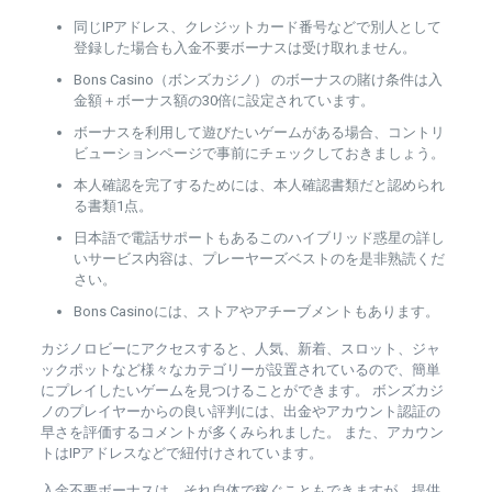
同じIPアドレス、クレジットカード番号などで別人として
登録した場合も入金不要ボーナスは受け取れません。
Bons Casino（ボンズカジノ） のボーナスの賭け条件は入
金額＋ボーナス額の30倍に設定されています。
ボーナスを利用して遊びたいゲームがある場合、コントリ
ビューションページで事前にチェックしておきましょう。
本人確認を完了するためには、本人確認書類だと認められ
る書類1点。
日本語で電話サポートもあるこのハイブリッド惑星の詳し
いサービス内容は、プレーヤーズベストのを是非熟読くだ
さい。
Bons Casinoには、ストアやアチーブメントもあります。
カジノロビーにアクセスすると、人気、新着、スロット、ジャ
ックポットなど様々なカテゴリーが設置されているので、簡単
にプレイしたいゲームを見つけることができます。 ボンズカジ
ノのプレイヤーからの良い評判には、出金やアカウント認証の
早さを評価するコメントが多くみられました。 また、アカウン
トはIPアドレスなどで紐付けされています。
入金不要ボーナスは、それ自体で稼ぐこともできますが、提供