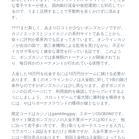
な電子マネーが使え、国内銀行送金や仮想通貨にも対応してい
るので、うまく活用することで手数料を全くかけずに済みま
す。
????まだ新しく、あまり口コミが少ないボンズカジノですが、
カジノエックスとジョイカジノの系列サイトであることから、
徐々に評判が業界内でも広まってきています。 オンラインカジ
ノが合法の国で、第三者機関による監視を受けながら、不正や
イカサマ等がなく健全な運営を行っている証です。 このよう
に、ボンズカジノでは多種類のトーナメントが開催されてお
り、毎日何かのトーナメントが行われている状態です。
入金した10万円を出金するには10万円分ゲームに賭ける必要が
あります。 多くのオンラインカジノは入金額に対して1倍の賭け
条件なのですがボンズカジノは少し異なります。 必ずボンズカ
ジノの公式ページにて、利用規約を確認してからプレイするよ
うにしましょう。 スロットゲームで最大限に勝利金を獲得する
には、やはりボーナスラウンドの獲得が鍵となります。
限定コードはカジノはgamblingguy、スポーツCGCBONSです。
当サイト限定ボンズカジノの入金不要ボーナスは50ドルと、他
に比べて若干多い方です。 受け取りもボーナスコードを入力し
てアカウント認証をするだけと簡単ですが、入金不要ボーナス
には一部注意点があります。 初回入金時は入金額によってもら