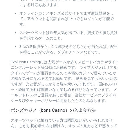
による対応もあります。
オンラインカジノボンズ公式サイトでまず新規登録をし
て、アカウントを開設すればいつでもログインが可能で
す。
スポーツベットは近年人気が出ている、競技での勝ち負け
を予想するゲームのこと。
3つの選択肢から、2つ選びそのどちらかが当たれば、配当
を得ることができる、ダブルチャンスなどです。
Evolution Gamingには人気ゲームが多くスピードバカラやライト
ニングルーレット等は特にお勧めです。 ライブカジノはリアル
タイムでゲームが進行されるので本場のカジノで遊んでいるか
の様な気分になれるのでお勧めです。 動画を見てもらいたいの
ですが、光と音がしっかりと脳を焼いてくれます。 国内のスロ
ット経験であれば間違いなく楽しめる作りとなっています。 メ
ールアドレスのご登録があった場合、当社サービスのプライバ
シー及びクッキーポリシーに同意したものとみなします。
ボンズカジノ（bons Casino）の入出金方法
スポーツベットに慣れている方は問題ないかいかもしれませ
ん。 しかし初心者の方は賭け方、オッズの見方など戸惑うって