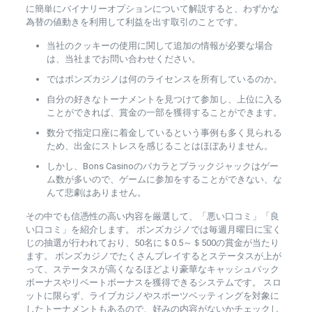
に簡単にバイナリーオプションについて解説すると、わずかな
為替の値動きを利用して利益を出す取引のことです。
当社のクッキーの使用に関して追加の情報が必要な場合
は、当社までお問い合わせください。
ではボンズカジノは何のライセンスを所有しているのか。
自分の好きなトーナメントを見つけて参加し、上位に入る
ことができれば、賞金の一部を獲得することができます。
数分で指定口座に着金しているという事例も多く見られる
ため、出金にストレスを感じることはほぼありません。
しかし、Bons Casinoのバカラとブラックジャックはゲー
ム数が多いので、ゲームに参加をすることができない、な
んて悲劇はありません。
その中でも信憑性の高い内容を厳選して、「悪い口コミ」「良
い口コミ」を紹介します。 ボンズカジノでは毎週月曜日に宝く
じの抽選が行われており、50名に＄0.5～＄500の賞金が当たり
ます。 ボンズカジノでたくさんプレイするとステータスが上が
って、ステータスが高くなるほどより豪華なキャッシュバック
ボーナスやリベートボーナスを獲得できるシステムです。 スロ
ットに限らず、ライブカジノやスポーツベッティングを対象に
したトーナメントもあるので、好みの内容がないかチェックし