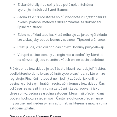
Získané totally free spiny jsou poté uplatnitelné na
vybraných hrách od Synot Games.
Jedná ze o 100 cost-free spinů v hodnotě 2 Kč/zatočení za
ověření platební metody a 300 Kč zdarma za dokončení
úplné registrace.
Zde u například tabulka, která odhaluje za jakou výši vkladu
lze získat jaký added bonus v casinech Tipsport a Chance.
Existují lidé, kteří cuando casinovými bonusy přivydělávají.
Vstupní casino bonusy za registraci a podmínky, které se
na ně vztahují jsou vesměs u všech online casin podobné.
Právě bonus bez vkladu je totiž často hlavní rozhodující” “faktor,
podle kterého dans le cas où hráč vybere casinos, ve kterém ze
registruje. Finanční hotovost není jediný způsob, jak online
casina vyplácí svým hráčům registrační bonusy bez vkladu. Čas
od času lze narazit i na volná zatočení, též označovaná jako
„free spiny„. Jedná se u volná zatočení, která mají předem daný
počet i hodnotu za jeden spin. Často je dokonce předem určen
my partner and i jeden výherní automat, na kterém je možné volná
zatočení uplatnit.