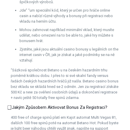
špičkových výrobců.
Jde” “um speciální kód, který je určen pro hráče online
casin a nabízí různé výhody a bonusy při registraci nebo
vkladu na herním účtu.
Mohou zahrnovat například minimální vklad, který musíte
udělat, nebo omezení na to be able to, jaké hry můžete s
bonusem hrát.
Zjistěte, jaké jsou aktuální casino bonusy u legálních on the
internet casin v ČR, jak je získat a jaké podmínky se na ně
vztahují.
“Sázková společnost Betano u na českém hazardním trhu
poměrně krátkou dobu. I přes to si své skalní fandy versus
řadách českých hazardních hráčů již našla. Betano casino bonus
bez vkladu se skládá hned se 2 odměn. Jen za registrací získáte
500 Kč a new za ověření osobních údajů a dokončení registrace
+ navíc ještě 50 totally free spinů zdarma.
⃣ Jakým Způsobem Aktivovat Bonus Za Registraci?
400 free of charge spinů platí em Kajot automat Multi Vegas 81,
dalších 100 free spinů poté na automat Betano Hot. Pokud byste
je light beer náhodou chtěli využít jinak, napište na support