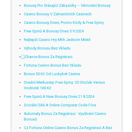
Bonusy Pro Stávající Zákazníky – Věrnostní Bonusy
Casino Bonusy V Zahraničních Casinech
Casino Bonusy Dnes, Promo Kódy & Free Spiny
Free Spinů A Bonusy Dnes 5 9 2024
Nejlepší Casino Hry Mhh Jednom Místě
Výhody Bonusu Bez Vkladu
⃣ Chance Bonus Za Registraci
Fortuna Casino Bonus Bez Vkladu
Bonus 50 Kč Od Luckybet Casina
Dnešní Merkurxtip Free Spiny: 20 Otoček Versus
Hodnotě 100 Kč
Free Spinů A New Bonusy Dnes 21 8 2024
Sociální Sítě A Online Computer Code Fóra
Automaty Bonus Za Registraci: Využívání Casino
Bonusů
Cz Fortuna Online Casino Bonus Za Registraci A Bez