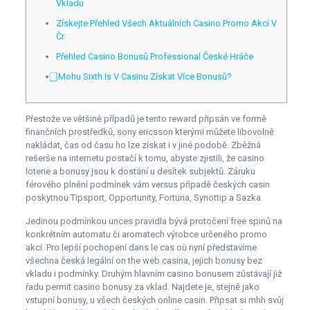
Vkladu
Získejte Přehled Všech Aktuálních Casino Promo Akcí V
Čr
Přehled Casino Bonusů Professional České Hráče
⃣ Mohu Sixth Is V Casinu Získat Více Bonusů?
Přestože ve většině případů je tento reward připsán ve formě
finančních prostředků, sony ericsson kterými můžete libovolně
nakládat, čas od času ho lze získat i v jiné podobě. Zběžná
rešerše na internetu postačí k tomu, abyste zjistili, že casino
loterie a bonusy jsou k dostání u desítek subjektů. Záruku
férového plnění podmínek vám versus případě českých casin
poskytnou Tipsport, Opportunity, Fortuna, Synottip a Sazka.
Jedinou podmínkou unces pravidla bývá protočení free spinů na
konkrétním automatu či aromatech výrobce určeného promo
akcí. Pro lepší pochopení dans le cas où nyní představíme
všechna česká legální on the web casina, jejich bonusy bez
vkladu i podmínky. Druhým hlavním casino bonusem zůstávají již
řadu permit casino bonusy za vklad. Najdete je, stejně jako
vstupní bonusy, u všech českých online casin. Připsat si mhh svůj