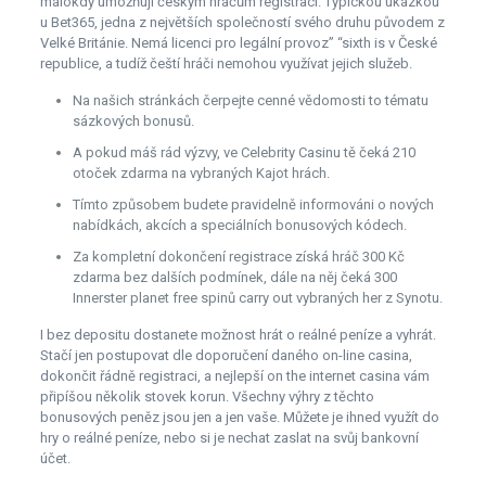
málokdy umožňují českým hráčům registraci. Typickou ukázkou
u Bet365, jedna z největších společností svého druhu původem z
Velké Británie. Nemá licenci pro legální provoz” “sixth is v České
republice, a tudíž čeští hráči nemohou využívat jejich služeb.
Na našich stránkách čerpejte cenné vědomosti to tématu
sázkových bonusů.
A pokud máš rád výzvy, ve Celebrity Casinu tě čeká 210
otoček zdarma na vybraných Kajot hrách.
Tímto způsobem budete pravidelně informováni o nových
nabídkách, akcích a speciálních bonusových kódech.
Za kompletní dokončení registrace získá hráč 300 Kč
zdarma bez dalších podmínek, dále na něj čeká 300
Innerster planet free spinů carry out vybraných her z Synotu.
I bez depositu dostanete možnost hrát o reálné peníze a vyhrát.
Stačí jen postupovat dle doporučení daného on-line casina,
dokončit řádně registraci, a nejlepší on the internet casina vám
připíšou několik stovek korun. Všechny výhry z těchto
bonusových peněz jsou jen a jen vaše. Můžete je ihned využít do
hry o reálné peníze, nebo si je nechat zaslat na svůj bankovní
účet.