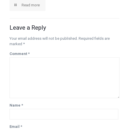
Read more
Leave a Reply
Your email address will not be published.
Required fields are
marked
*
Comment
*
Name
*
Email
*