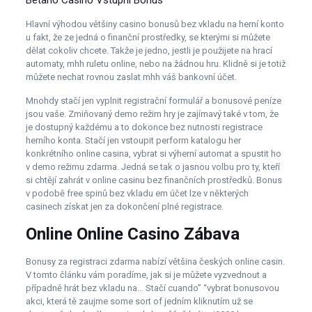
Betano Casino Vstupní Bonus
Hlavní výhodou většiny casino bonusů bez vkladu na herní konto
u fakt, že ze jedná o finanční prostředky, se kterými si můžete
dělat cokoliv chcete. Takže je jedno, jestli je použijete na hrací
automaty, mhh ruletu online, nebo na žádnou hru. Klidně si je totiž
můžete nechat rovnou zaslat mhh váš bankovní účet.
Mnohdy stačí jen vyplnit registrační formulář a bonusové peníze
jsou vaše. Zmiňovaný demo režim hry je zajímavý také v tom, že
je dostupný každému a to dokonce bez nutnosti registrace
herního konta. Stačí jen vstoupit perform katalogu her
konkrétního online casina, vybrat si výherní automat a spustit ho
v demo režimu zdarma. Jedná se tak o jasnou volbu pro ty, kteří
si chtějí zahrát v online casinu bez finančních prostředků. Bonus
v podobě free spinů bez vkladu em účet lze v některých
casinech získat jen za dokončení plné registrace.
Online Online Casino Zábava
Bonusy za registraci zdarma nabízí většina českých online casin.
V tomto článku vám poradíme, jak si je můžete vyzvednout a
případně hrát bez vkladu na… Stačí cuando” “vybrat bonusovou
akci, která tě zaujme some sort of jedním kliknutím už se