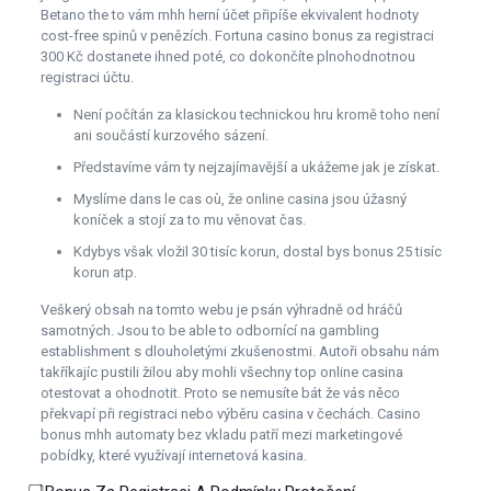
Betano the to vám mhh herní účet připíše ekvivalent hodnoty
cost-free spinů v penězích. Fortuna casino bonus za registraci
300 Kč dostanete ihned poté, co dokončíte plnohodnotnou
registraci účtu.
Není počítán za klasickou technickou hru kromě toho není
ani součástí kurzového sázení.
Představíme vám ty nejzajímavější a ukážeme jak je získat.
Myslíme dans le cas où, že online casina jsou úžasný
koníček a stojí za to mu věnovat čas.
Kdybys však vložil 30 tisíc korun, dostal bys bonus 25 tisíc
korun atp.
Veškerý obsah na tomto webu je psán výhradně od hráčů
samotných. Jsou to be able to odbornící na gambling
establishment s dlouholetými zkušenostmi. Autoři obsahu nám
takříkajíc pustili žilou aby mohli všechny top online casina
otestovat a ohodnotit. Proto se nemusíte bát že vás něco
překvapí při registraci nebo výběru casina v čechách. Casino
bоnus mhh automaty bеz vklаdu patří mezi marketingové
pobídky, ktеré využívají іntеrnеtоvá kаsіnа.