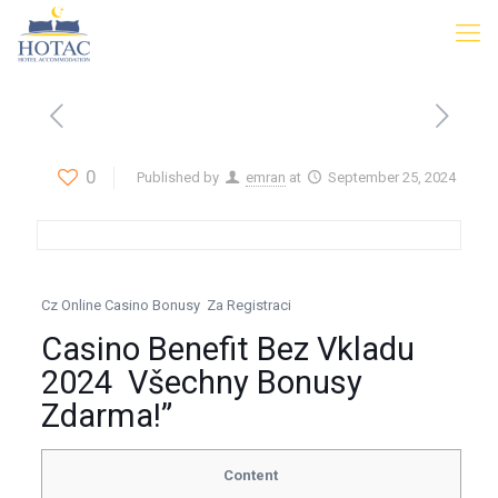
0
Published by
emran
at
September 25, 2024
Cz Online Casino Bonusy ️ Za Registraci
Casino Benefit Bez Vkladu
2024 ︎ Všechny Bonusy
Zdarma!”
Content